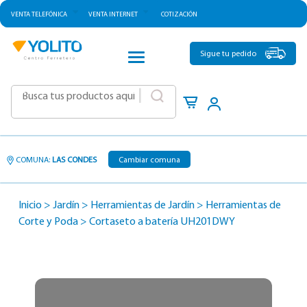
VENTA TELEFÓNICA
VENTA INTERNET
COTIZACIÓN
CATEGORÍAS
Sigue tu pedido
|
COMUNA:
LAS CONDES
Cambiar comuna
Inicio
>
Jardín
>
Herramientas de Jardín
>
Herramientas de
Corte y Poda
>
Cortaseto a batería UH201DWY