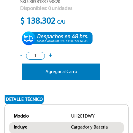
SKU: 8838183753820
Disponibles:
0
unidades
$ 138.302
C/U
-
+
Agregar al Carro
DETALLE TÉCNICO
Modelo
UH201DWY
Incluye
Cargador y Bateria