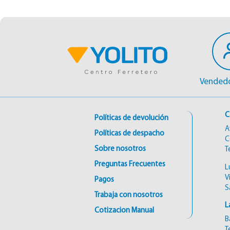
Vendedo
C
Políticas de devolución
A
Políticas de despacho
C
Sobre nosotros
T
Preguntas Frecuentes
L
V
Pagos
S
Trabaja con nosotros
L
Cotizacion Manual
B
T