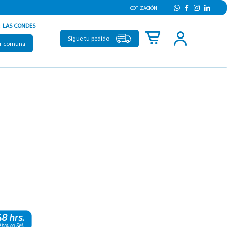
COTIZACIÓN
:
LAS CONDES
Sigue tu pedido
r comuna