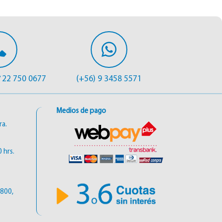
22 750 0677
(+56) 9 3458 5571
/
Medios de pago
ra.
 hrs.
6800,