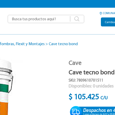
COMUNA
|
Cambia
fombras, Flexit y Montajes
>
Cave tecno bond
Cave
Cave tecno bond
SKU: 7809610701511
Disponibles:
0
unidades
$ 105.425
C/U