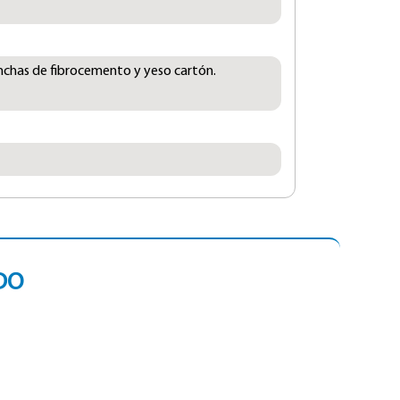
nchas de fibrocemento y yeso cartón.
DO