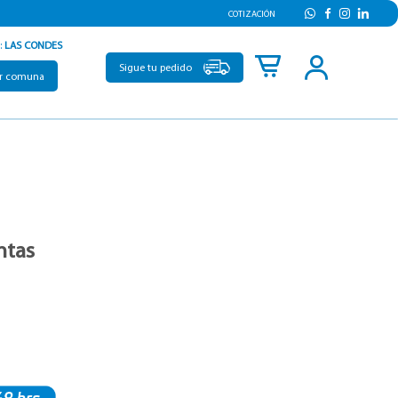
COTIZACIÓN
:
LAS CONDES
Sigue tu pedido
r comuna
ntas