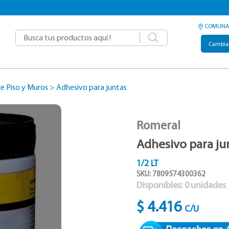
COMUNA
|
Cambia
e Piso y Muros
>
Adhesivo para juntas
Romeral
Adhesivo para ju
1/2 LT
SKU: 7809574300362
Disponibles:
0
unidades
$ 4.416
C/U