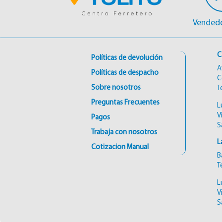
Vendedo
C
Políticas de devolución
A
Políticas de despacho
C
Sobre nosotros
T
Preguntas Frecuentes
L
V
Pagos
S
Trabaja con nosotros
L
Cotizacion Manual
B
T
L
V
S