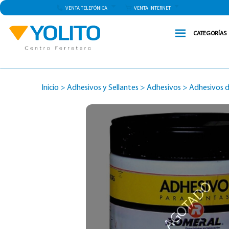
VENTA TELEFÓNICA
VENTA INTERNET
CATEGORÍAS
Inicio
>
Adhesivos y Sellantes
>
Adhesivos
>
Adhesivos d
AGOTADO