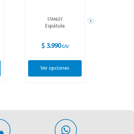
STANLEY
ST
Espátula
Esp
$ 3.990
$ 3.
C/U
Ver opciones
Ver o