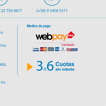
22 750 0677
(+56) 9 3458 5571
/
Medios de pago
ra.
 hrs.
6800,
 hrs.