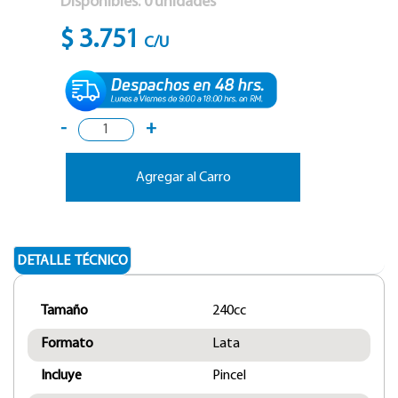
Disponibles:
0
unidades
$ 3.751
C/U
-
+
Agregar al Carro
DETALLE TÉCNICO
Tamaño
240cc
Formato
Lata
Incluye
Pincel