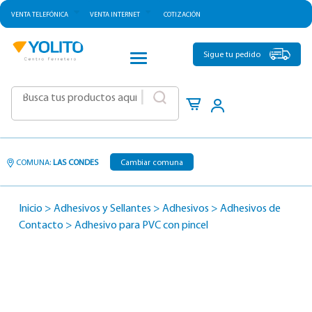
VENTA TELEFÓNICA
VENTA INTERNET
COTIZACIÓN
CATEGORÍAS
Sigue tu pedido
|
COMUNA:
LAS CONDES
Cambiar comuna
Inicio
>
Adhesivos y Sellantes
>
Adhesivos
>
Adhesivos de
Contacto
>
Adhesivo para PVC con pincel