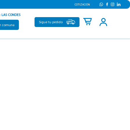
COTIZACIÓN
:
LAS CONDES
Sigue tu pedido
r comuna