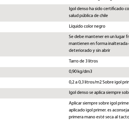
Igol denso ha sido certificado 
salud pública de chile
Líquido color negro
Se debe mantener en un lugar fre
mantienen en forma inalterada 
deteriorado y sin abrir
Tarro de 3 litros
0,90 kg/dm3
0,2 a 0,3 litros/m2 Sobre igol p
Igol denso se aplica siempre so
Aplicar siempre sobre igol prime
aplicado igol primer. es aconse
primera mano esté seca al tact