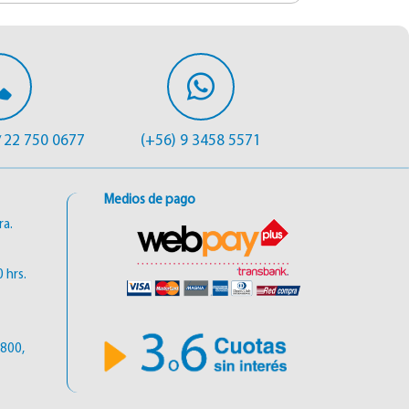
22 750 0677
(+56) 9 3458 5571
/
Medios de pago
ra.
 hrs.
6800,