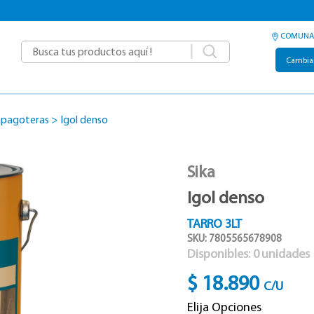
COMUNA
|
Cambia
Tapagoteras
>
Igol denso
Sika
Igol denso
TARRO 3LT
SKU: 7805565678908
Disponibles:
0
unidades
$ 18.890
C/U
Elija Opciones