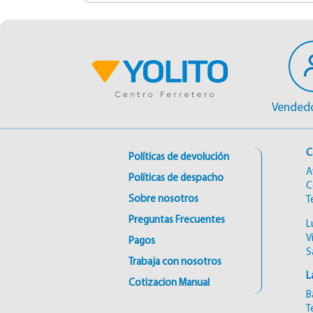
Vendedo
C
Políticas de devolución
A
Políticas de despacho
C
Sobre nosotros
T
Preguntas Frecuentes
L
V
Pagos
S
Trabaja con nosotros
L
Cotizacion Manual
B
T