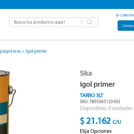
COMUNA
|
Cambia
Tapagoteras
>
Igol primer
Sika
Igol primer
TARRO 3LT
SKU: 7805565123453
Disponibles:
0
unidades
$ 21.162
C/U
Elija Opciones