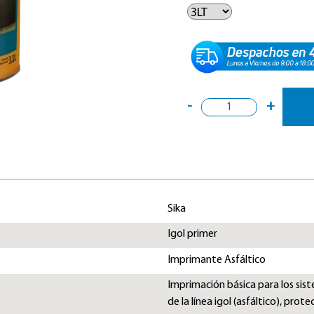
-
+
Sika
Igol primer
Imprimante Asfáltico
Imprimación básica para los si
de la línea igol (asfáltico), pro