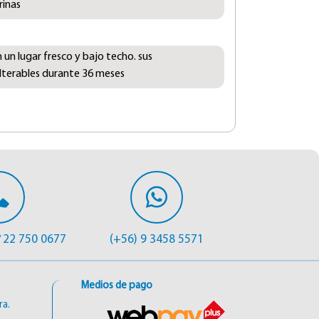
rinas
un lugar fresco y bajo techo. sus
alterables durante 36 meses
22 750 0677
(+56) 9 3458 5571
/
Medios de pago
ra.