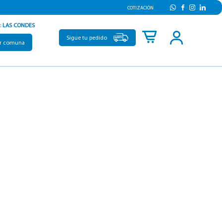
COTIZACIÓN
:
LAS CONDES
Sigue tu pedido
r comuna