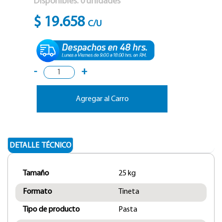
Disponibles:
0
unidades
$ 19.658
C/U
-
+
Agregar al Carro
DETALLE TÉCNICO
Tamaño
25 kg
Formato
Tineta
Tipo de producto
Pasta