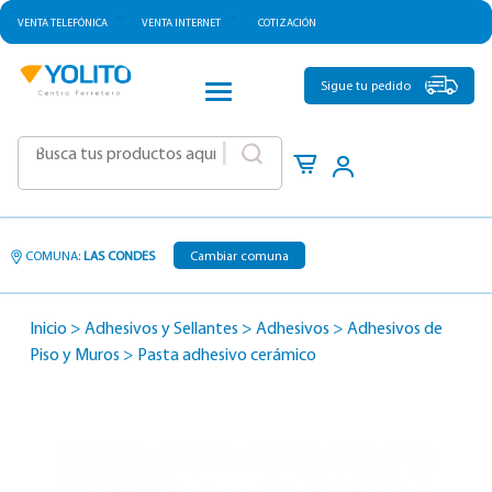
VENTA TELEFÓNICA
VENTA INTERNET
COTIZACIÓN
CATEGORÍAS
Sigue tu pedido
|
COMUNA:
LAS CONDES
Cambiar comuna
Inicio
>
Adhesivos y Sellantes
>
Adhesivos
>
Adhesivos de
Piso y Muros
>
Pasta adhesivo cerámico