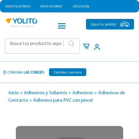
VENTA TELEFÓNICA
VENTA INTERNET
COTIZACIÓN
CATEGORÍAS
Sigue tu pedido
|
COMUNA:
LAS CONDES
Cambiar comuna
Inicio
>
Adhesivos y Sellantes
>
Adhesivos
>
Adhesivos de
Contacto
>
Adhesivo para PVC con pincel