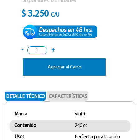
Disponibles:
0
unidades
$ 3.250
C/U
-
+
Agregar al Carro
DETALLE TÉCNICO
CARACTERÍSTICAS
Marca
Vinilit
Contenido
240 cc
Usos
Perfecto para la unión