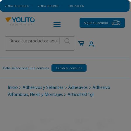
VENTA TELEFÓNICA
VENTA INTERNET
COTIZACIÓN
CATEGORÍAS
Sigue tu pedido
|
Debe seleccionar una comuna
Cambiar comuna
Inicio
>
Adhesivos y Sellantes
>
Adhesivos
>
Adhesivo
Alfombras, Flexit y Montajes
>
Articoll 60 1gl