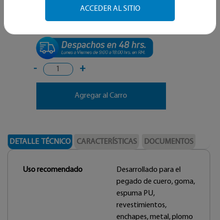
ACCEDER AL SITIO
$ 40.270
C/U
-
+
Agregar al Carro
DETALLE TÉCNICO
CARACTERÍSTICAS
DOCUMENTOS
Uso recomendado
Desarrollado para el
pegado de cuero, goma,
espuma PU,
revestimientos,
enchapes, metal, plomo