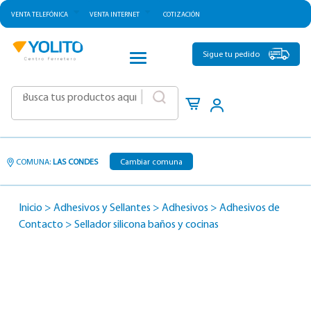
VENTA TELEFÓNICA
VENTA INTERNET
COTIZACIÓN
CATEGORÍAS
Sigue tu pedido
|
COMUNA:
LAS CONDES
Cambiar comuna
Inicio
>
Adhesivos y Sellantes
>
Adhesivos
>
Adhesivos de
Contacto
>
Sellador silicona baños y cocinas