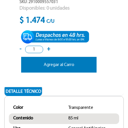
SKU: 2910009557031
Disponibles:
0
unidades
$ 1.474
C/U
-
+
Agregar al Carro
DETALLE TÉCNICO
Color
Transparente
Contenido
85 ml