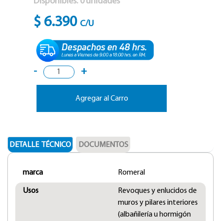
Disponibles:
0
unidades
$ 6.390
C/U
-
+
Agregar al Carro
DETALLE TÉCNICO
DOCUMENTOS
marca
Romeral
Usos
Revoques y enlucidos de
muros y pilares interiores
(albañilería u hormigón