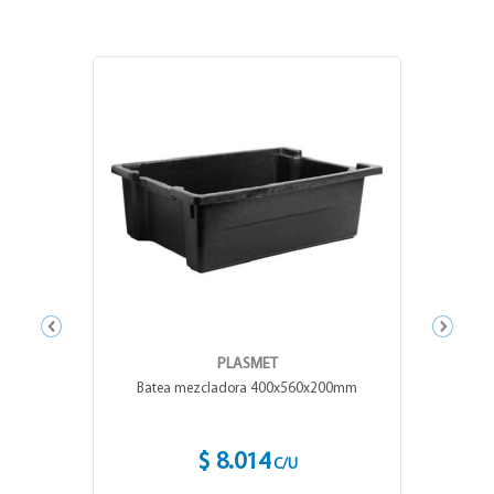
PLASMET
ECO
Batea mezcladora 400x560x200mm
Espátula flexible york
$ 8.014
$ 5.090
C/U
C/U