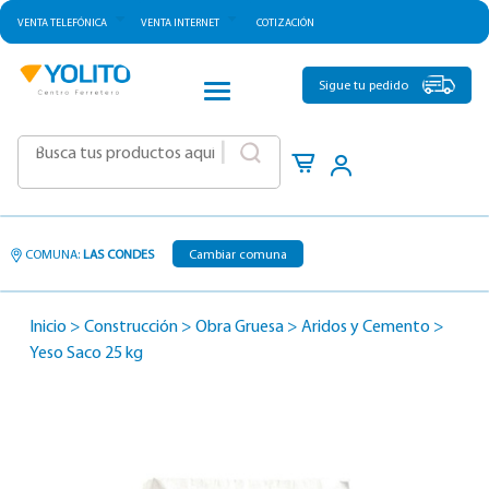
VENTA TELEFÓNICA
VENTA INTERNET
COTIZACIÓN
CATEGORÍAS
Sigue tu pedido
|
COMUNA:
LAS CONDES
Cambiar comuna
Inicio
>
Construcción
>
Obra Gruesa
>
Aridos y Cemento
>
Yeso Saco 25 kg