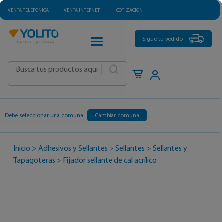
VENTA TELEFÓNICA
VENTA INTERNET
COTIZACIÓN
CATEGORÍAS
Sigue tu pedido
|
Debe seleccionar una comuna
Cambiar comuna
Inicio
>
Adhesivos y Sellantes
>
Sellantes
>
Sellantes y
Tapagoteras
>
Fijador sellante de cal acrílico