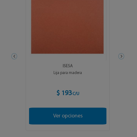
ISESA
Lija para madera
$ 193
C/U
Ver opciones