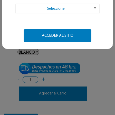
SKU: 2910002837949
Disponibles:
0
unidades
Seleccione
$ 13.282
C/U
Elija Opciones
ACCEDER AL SITIO
Opción 2
-
+
Agregar al Carro