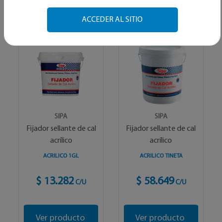
Alfabetico
ACCEDER AL SITIO
SIPA
SIPA
Fijador sellante de cal
Fijador sellante de cal
acrílico
acrílico
ACRILICO 1GL
ACRILICO TINETA
$ 13.282
$ 58.649
C/U
C/U
Ver producto
Ver producto