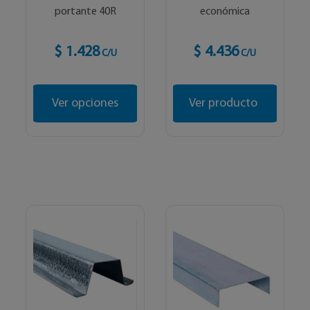
portante 40R
económica
$ 1.428
$ 4.436
C/U
C/U
Ver opciones
Ver producto