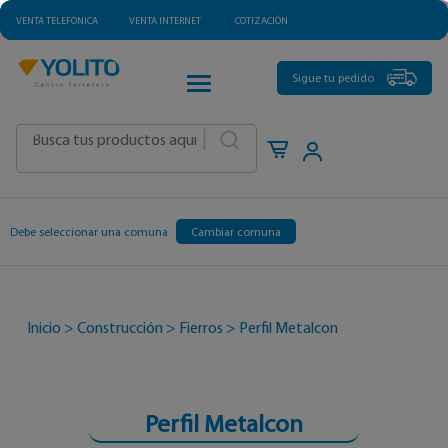
VENTA TELEFÓNICA
VENTA INTERNET
COTIZACIÓN
CATEGORÍAS
Sigue tu pedido
|
Debe seleccionar una comuna
Cambiar comuna
Inicio
>
Construcción
>
Fierros
>
Perfil Metalcon
Perfil Metalcon