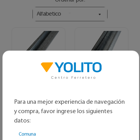
Ordenar por:
Alfabetico
CINTAC
CINTAC
Estructura omega
Perfil estructural C
230x90x60x5
Para una mejor experiencia de navegación
y compra, favor ingrese los siguientes
$ 9.278
$ 5.270
C/U
C/U
datos:
Comuna
Ver producto
Ver producto