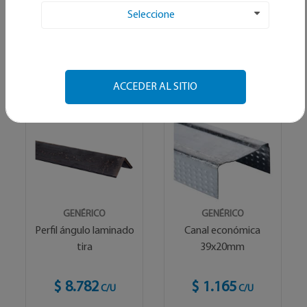
Seleccione
ACCEDER AL SITIO
GENÉRICO
GENÉRICO
Perfil ángulo laminado
Canal económica
tira
39x20mm
$ 8.782
$ 1.165
C/U
C/U