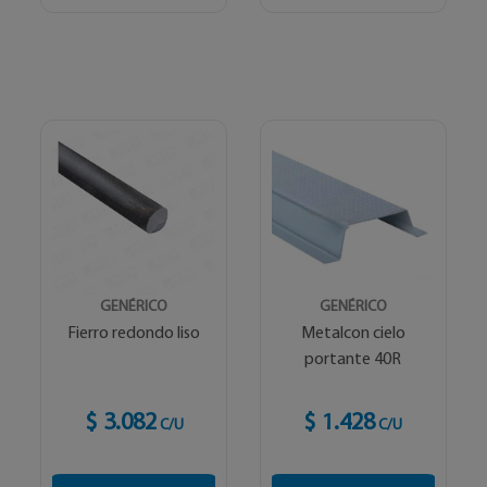
GENÉRICO
GENÉRICO
Fierro redondo liso
Metalcon cielo
portante 40R
$ 3.082
$ 1.428
C/U
C/U