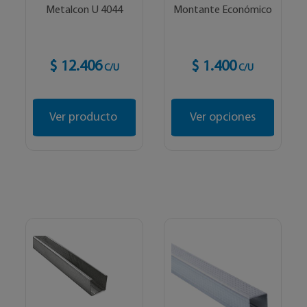
Metalcon U 4044
Montante Económico
$ 12.406
$ 1.400
C/U
C/U
Ver producto
Ver opciones