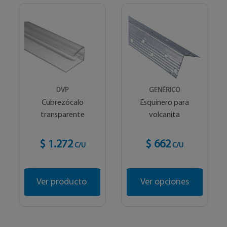
DVP
GENÉRICO
Cubrezócalo
Esquinero para
transparente
volcanita
$ 1.272
$ 662
C/U
C/U
Ver producto
Ver opciones