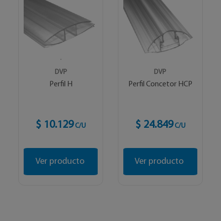
DVP
DVP
Perfil H
Perfil Concetor HCP
$ 10.129
$ 24.849
C/U
C/U
Ver producto
Ver producto