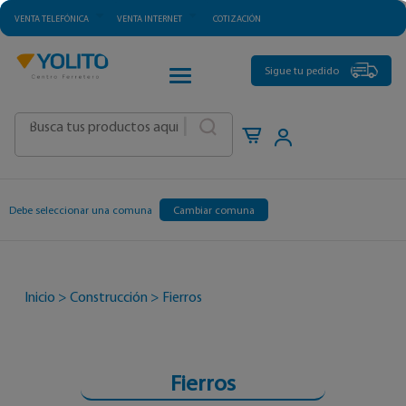
VENTA TELEFÓNICA
VENTA INTERNET
COTIZACIÓN
CATEGORÍAS
Sigue tu pedido
|
Debe seleccionar una comuna
Cambiar comuna
Inicio
>
Construcción
>
Fierros
Fierros