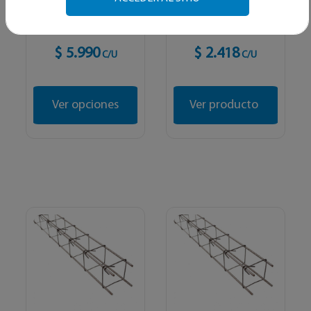
tira
bajada de agua
grande
$ 5.990
$ 2.418
C/U
C/U
Ver opciones
Ver producto