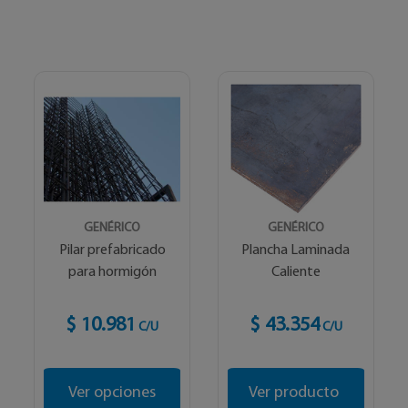
GENÉRICO
GENÉRICO
Pilar prefabricado
Plancha Laminada
para hormigón
Caliente
$ 10.981
$ 43.354
C/U
C/U
Ver opciones
Ver producto