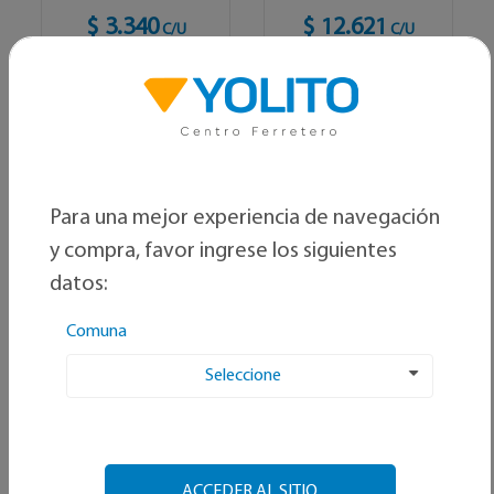
$ 3.340
$ 12.621
C/U
C/U
Ver opciones
Ver opciones
Para una mejor experiencia de navegación
y compra, favor ingrese los siguientes
datos:
Comuna
Seleccione
GENÉRICO
HOFFENS
Perfil ángulo laminado
Cadena plástica
ACCEDER AL SITIO