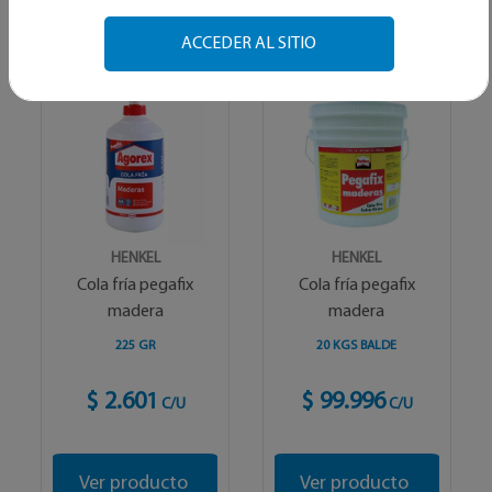
Alfabetico
ACCEDER AL SITIO
HENKEL
HENKEL
Cola fría pegafix
Cola fría pegafix
madera
madera
225 GR
20 KGS BALDE
$ 2.601
$ 99.996
C/U
C/U
Ver producto
Ver producto