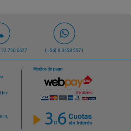
22 750 0677
(+56) 9 3458 5571
/
Medios de pago
ra.
 hrs.
6800,