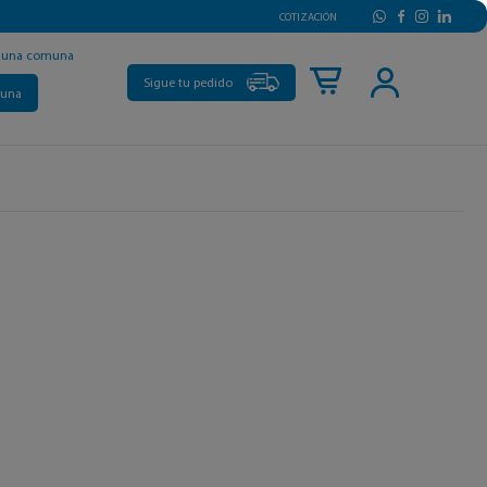
COTIZACIÓN
r una comuna
Sigue tu pedido
muna