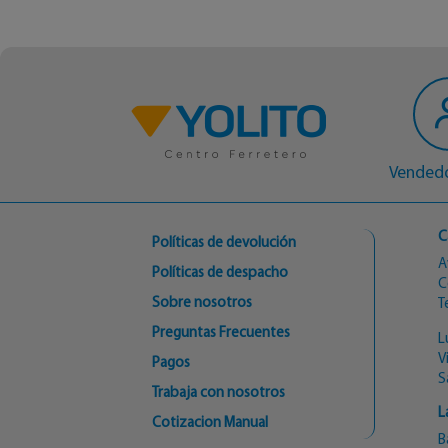
Vendedo
C
Políticas de devolución
A
Políticas de despacho
C
Sobre nosotros
T
Preguntas Frecuentes
L
V
Pagos
S
Trabaja con nosotros
L
Cotizacion Manual
B