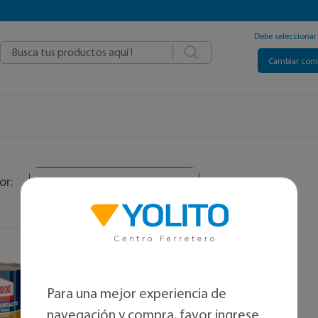
Debe selecciona
|
Cambiar co
Alfabetico
or:
Para una mejor experiencia de
navegación y compra, favor ingrese