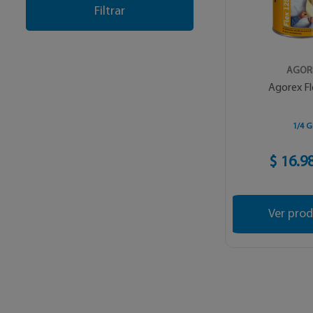
AGOR
Agorex Fl
1/4 G
$ 16.9
Ver pro