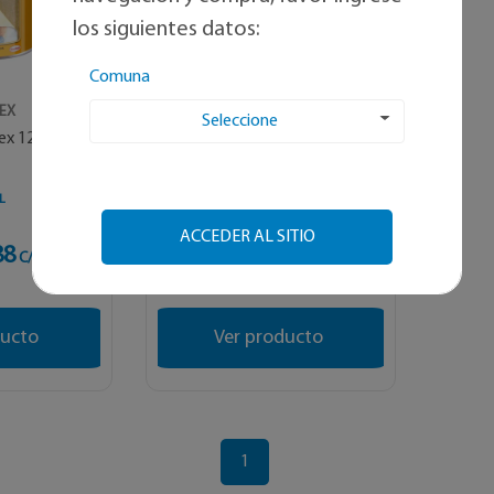
los siguientes datos:
Comuna
EX
AGOREX
Seleccione
ex 125
Agorex Flex 125
L
1 GL
ACCEDER AL SITIO
88
$ 39.992
C/U
C/U
ducto
Ver producto
1