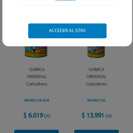
Alfabetico
ACCEDER AL SITIO
QUIMICA
QUIMICA
UNIVERSAL
UNIVERSAL
Carbolineo
Carbolineo
NEGRO 1/4 GLN
NEGRO 1GL
$ 6.019
$ 13.991
C/U
C/U