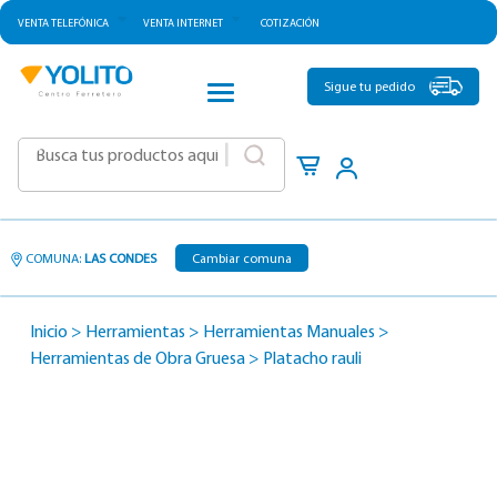
VENTA TELEFÓNICA
VENTA INTERNET
COTIZACIÓN
CATEGORÍAS
Sigue tu pedido
|
COMUNA:
LAS CONDES
Cambiar comuna
Inicio
>
Herramientas
>
Herramientas Manuales
>
Herramientas de Obra Gruesa
>
Platacho rauli