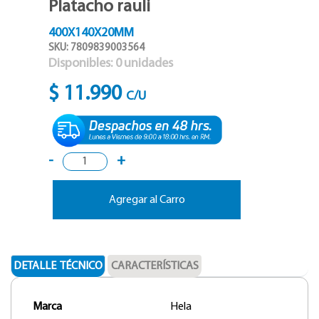
Platacho rauli
400X140X20MM
SKU: 7809839003564
Disponibles:
0
unidades
$ 11.990
C/U
-
+
Agregar al Carro
DETALLE TÉCNICO
CARACTERÍSTICAS
Marca
Hela